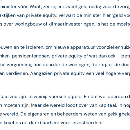
inister vóór. Want, zei ze, er is veel geld nodig voor de zor
aktijken van private equity, verwart de minister hier ‘geld v
es over woningbouw of klimaatinvesteringen, is het de moei
ouwen en te isoleren, om nieuwe apparatuur voor ziekenhui
en, pensioenfondsen, private equity of wat dan ook – betále
die vergoeding, hoe duurder de woningen, de zorg of de duur
raan verdienen. Aangezien private equity een veel hogere ve
aal zou zijn, te weinig voorschietgeld. En dat we iedereen d
 moeten zijn. Maar de wereld loopt over van kapitaal. In nog
 wereld. De eigenaren en beheerders weten van gekkigheid 
je knietjes uit dankbaarheid voor ‘investeerders’.