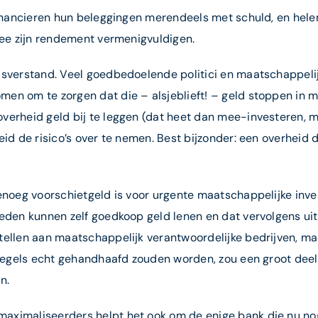
financieren hun beleggingen merendeels met schuld, en helem
mee zijn rendement vermenigvuldigen.
isverstand. Veel goedbedoelende politici en maatschappelij
en om te zorgen dat die – alsjeblieft! – geld stoppen in m
verheid geld bij te leggen (dat heet dan mee-investeren, 
id de risico’s over te nemen. Best bijzonder: een overheid d
genoeg voorschietgeld is voor urgente maatschappelijke inv
heden kunnen zelf goedkoop geld lenen en dat vervolgens uit
tellen aan maatschappelijk verantwoordelijke bedrijven, ma
euregels echt gehandhaafd zouden worden, zou een groot dee
n.
ximaliseerders helpt het ook om de enige bank die nu nog 